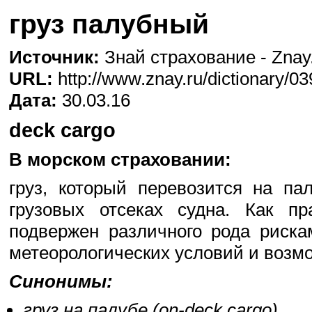
груз палубный
Источник:
Знай страхование - Znay
URL:
http://www.znay.ru/dictionary/03
Дата:
30.03.16
deck cargo
В морском страховании:
груз, который перевозится на па
грузовых отсеках судна. Как пр
подвержен различного рода риска
метеорологических условий и возмож
Синонимы:
груз на палубе (on-deck cargo)