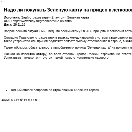
"
Надо ли покупать Зеленую карту на прицеп к легко
Источник:
Знай страхование - Znay.ru -> Зеленая карта
URL:
http://www.znay.ru/greencard/02-08.shtml
Дата:
29.11.16
Вопрос весьма актуальный - ведь по российскому ОСАГО прицепы к легковым авт
Согласно
Правилам страхования в рамках международной системы страхования гра
такое устройство или прицеп подлежат обязательному страхованию в стране, в кото
Таким образом, обязательность приобретения полиса "Зеленая карта" на прицеп к 
Насколько известно автору, во всех странах, кроме России, страхование ответ
Успокаивает только то, что стоит такой полис относительно недорого.
Полный список вопросов по страхованию «Зеленая карта»
ЗАДАТЬ СВОЙ ВОПРОС