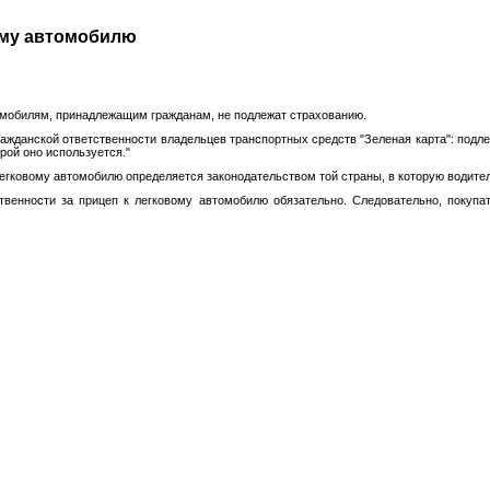
вому автомобилю
омобилям, принадлежащим гражданам, не подлежат страхованию.
жданской ответственности владельцев транспортных средств "Зеленая карта":
подлеж
рой оно используется."
легковому автомобилю определяется законодательством той страны, в которую водител
ственности за прицеп к легковому автомобилю обязательно. Следовательно, покупа