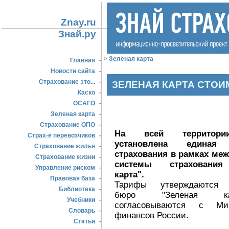
Znay.ru
Знай.ру
>
Зеленая карта
Главная
-
Новости сайта
-
Страхование это...
-
ЗЕЛЕНАЯ КАРТА СТО
Каско
-
ОСАГО
-
Зеленая карта
-
Страхование ОПО
-
На всей территори
Страх-е перевозчиков
-
установлена единая 
Страхование жилья
-
страхования в рамках ме
Страхование жизни
-
системы страхования
Управление риском
-
карта".
Правовая база
-
Тарифы утверждаются 
Библиотека
-
бюро "Зеленая к
Учебники
-
согласовываются с Мин
Словарь
-
финансов России.
Статьи
-