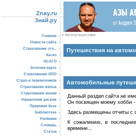
Znay.ru
Знай.ру
>
Автопутешествия
Главная
-
Новости сайта
-
Страхование это...
-
Путешествия на автом
Каско
-
ОСАГО
-
Зеленая карта
-
Страхование ОПО
-
Страх-е перевозчиков
-
Автомобильные путеше
Страхование жилья
-
Страхование жизни
-
Данный раздел сайта не име
Управление риском
-
Он посвящен моему хобби -
Правовая база
-
Здесь размещены отчеты с 
Библиотека
-
Учебники
-
К сожалению, в последние
Словарь
-
времени...
Статьи
-