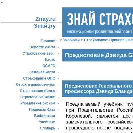
"
Znay.ru
Знай.ру
>
Учебники
>
Страхование: Принципы и п
Главная
-
Новости сайта
-
Страхование это...
-
Предисловие Дэвида Б
Каско
-
ОСАГО
-
Зеленая карта
-
Страхование ОПО
-
Страх-е перевозчиков
-
Предисловие Генерального 
Страхование жилья
-
профессора Дэвида Бланда
Страхование жизни
-
Предлагаемый учебник, пу
Управление риском
-
при Правительстве Росси
Правовая база
-
Королевой, является до
Библиотека
-
замечательного российско
Учебники
-
прошедшее после подпис
Словарь
-