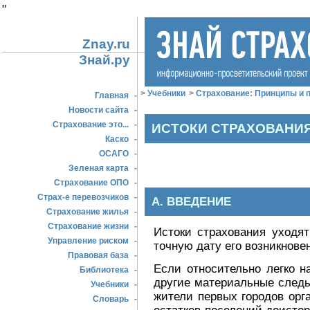
"
Znay.ru
Знай.ру
>
Учебники
>
Страхование: Принципы и п
Главная
-
Новости сайта
-
Страхование это...
-
ИСТОКИ СТРАХОВАНИ
Каско
-
ОСАГО
-
Зеленая карта
-
Страхование ОПО
-
Страх-е перевозчиков
-
А. ВВЕДЕНИЕ
Страхование жилья
-
Страхование жизни
-
Истоки страхования уходят
Управление риском
-
точную дату его возникнове
Правовая база
-
Если относительно легко н
Библиотека
-
другие материальные следы
Учебники
-
жители первых городов орг
Словарь
-