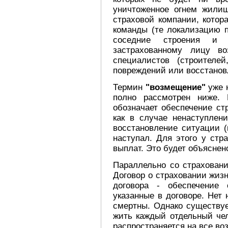
уничтоженное огнем жилищ
страховой компании, котор
команды (те локализацию 
соседние строения и 
застрахованному лицу в
специалистов (строителе
повреждений или восстанов
Термин
"возмещение"
уже н
полно рассмотрен ниже. 
обозначает обеспечение ст
как в случае ненаступлен
восстановление ситуации (
наступал. Для этого у стр
выплат. Это будет объяснен
Параллельно со страхован
Договор о страховании жиз
договора - обеспечение
указанные в договоре. Нет
смертны. Однако существуе
жить каждый отдельный чел
распространяется на все во