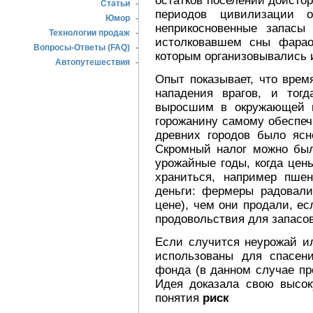
остатков поселений доистор
Статьи
-
периодов цивилизации 
Юмор
-
неприкосновенные запасы
Технологии продаж
-
истолковавшем сны фараон
Вопросы-Ответы (FAQ)
-
которым организовывались 
Автопутешествия
-
Опыт показывает, что вре
нападения врагов, и тог
выросшим в окружающей м
горожанину самому обеспеч
древних городов было ясн
Скромный налог можно был
урожайные годы, когда цен
храниться, например пше
деньги: фермеры радовал
цене), чем они продали, е
продовольствия для запасов
Если случится неурожай ил
использованы для спасени
фонда (в данном случае пр
Идея доказала свою высок
понятия
риск