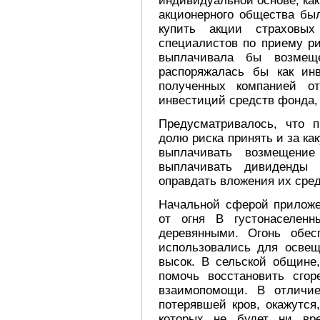
индивидуальной основе, ка
акционерного общества бы
купить акции страховы
специалистов по приему ри
выплачивала бы возмещ
распоряжалась бы как ин
полученных компанией о
инвестиций средств фонда,
Предусматривалось, что п
долю риска принять и за ка
выплачивать возмещение
выплачивать дивиденды а
оправдать вложения их сред
Начальной сферой приложе
от огня В густонаселен
деревянными. Огонь обес
использовались для освещ
высок. В сельской общине
помочь восстановить сго
взаимопомощи. В отличие
потерявшей кров, окажутся
которых не будет ни вр