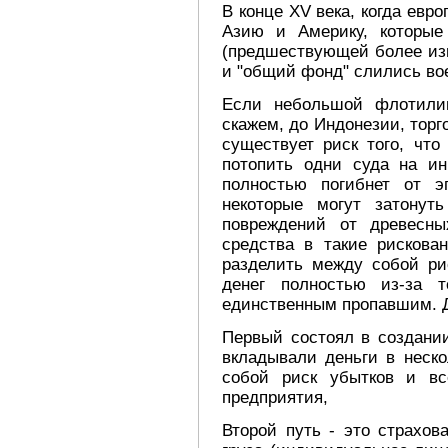
В конце XV века, когда ев
Азию и Америку, которые
(предшествующей более изв
и "общий фонд" слились во
Если небольшой флотилии
скажем, до Индонезии, торг
существует риск того, чт
потопить одни суда на ин
полностью погибнет от э
некоторые могут затонуть
повреждений от древесны
средства в такие рискова
разделить между собой ри
денег полностью из-за 
единственным пропавшим. Д
Первый состоял в создании
вкладывали деньги в неск
собой риск убытков и вс
предприятия,
Второй путь - это страхов