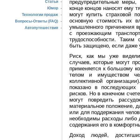
предупредительные меры, 
Статьи
-
конце концов наносят ему т
Юмор
-
могут купить страховой п
Технологии продаж
-
основную стоимость их в
Вопросы-Ответы (FAQ)
-
умышленного причинения вр
Автопутешествия
-
с проезжающим транспорт
трудоспособности. Таким 
быть защищено, если даже у
Риск, как мы уже видели
случаев, которые могут пр
применяется к большому ко
телом и имуществом че
коллективной организации)
показано в последующих 
рисков. Но в конечном счет
могут повредить рассуд
материальное положение, д
или для поддержания челове
необходимы расходы либо д
содержания его в комфортны
Доход людей, достигших