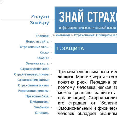
"
Znay.ru
Знай.ру
>
Учебники
>
Страхование: Принципы и п
Главная
-
Новости сайта
-
Страхование это...
-
Г. ЗАЩИТА
Каско
-
ОСАГО
-
Зеленая карта
-
Страхование ОПО
-
Третьим ключевым понятием
Страх-е перевозчиков
-
зашита.
Многие черты этого
Страхование жилья
-
понятия риск. Передача р
Страхование жизни
-
поэтому человека нельзя з
Управление риском
-
можно реально защитить
Правовая база
-
организации). Старая моли
Библиотека
-
кто страдает от "болез
Учебники
-
Эмоциональный и физическ
человек обладает знания
Словарь
-