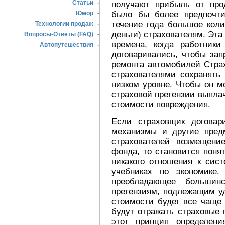
Статьи
-
получают прибыль от про
было бы более предпочти
Юмор
-
течение года большое кол
Технологии продаж
-
деньги) страхователям. Эт
Вопросы-Ответы (FAQ)
-
времена, когда работник
Автопутешествия
-
договаривались, чтобы за
ремонта автомобилей Стра
страхователями сохранять
низком уровне. Чтобы он м
страховой претензии выпл
стоимости повреждения.
Если страховщик договар
механизмы и другие пред
страхователей возмещени
фонда, то становится поня
никакого отношения к сист
учебниках по экономике
преобладающее большинс
претензиям, подлежащим у
стоимости будет все чаще 
будут отражать страховые 
этот принцип определени