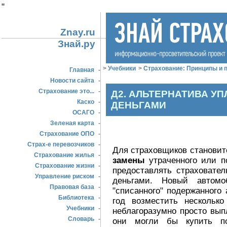
"
Znay.ru
Знай.ру
>
Учебники
>
Страхование: Принципы и п
Главная
-
Новости сайта
-
Страхование это...
-
Д2. АЛЬТЕРНАТИВА У
Каско
-
ДЕНЬГАМИ
ОСАГО
-
Зеленая карта
-
Страхование ОПО
-
Страх-е перевозчиков
-
Для страховщиков становит
Страхование жилья
-
замены
утраченного или п
Страхование жизни
-
предоставлять страховате
Управление риском
-
деньгами. Новый автомо
Правовая база
-
"списанного" подержанного
Библиотека
-
год возместить нескольк
Учебники
-
неблагоразумно просто вып
Словарь
-
они могли бы купить по