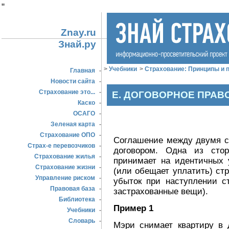
"
Znay.ru
Знай.ру
>
Учебники
>
Страхование: Принципы и п
Главная
-
Новости сайта
-
Страхование это...
-
Е. ДОГОВОРНОЕ ПРАВ
Каско
-
ОСАГО
-
Зеленая карта
-
Страхование ОПО
-
Соглашение между двумя с
Страх-е перевозчиков
-
договором. Одна из стор
Страхование жилья
-
принимает на идентичных 
Страхование жизни
-
(или обещает уплатить) ст
Управление риском
-
убыток при наступлении с
Правовая база
-
застрахованные вещи).
Библиотека
-
Пример 1
Учебники
-
Словарь
-
Мэри снимает квартиру в 