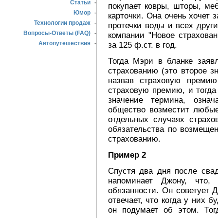
Статьи
-
покупает ковры, шторы, ме
Юмор
-
карточки. Она очень хочет 
Технологии продаж
-
протечки воды и всех друг
Вопросы-Ответы (FAQ)
-
компании "Новое страхован
Автопутешествия
-
за 125 ф.ст. в год.
Тогда Мэри в бланке заяв
страхованию (это второе зн
назвав страховую премию
страховую премию, и тогда
значение термина, означ
общество возместит любые
отдельных случаях страхо
обязательства по возмеще
страхованию.
Пример 2
Спустя два дня после сва
напоминает Джону, что,
обязанности. Он советует 
отвечает, что когда у них б
он подумает об этом. Тог