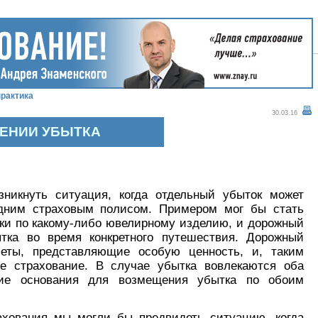
рактика
30.03.16
ЩЕНИИ УБЫТКА
никнуть ситуация, когда отдельный убыток может
дним страховым полисом. Примером мог бы стать
ки по какому-либо ювелирному изделию, и дорожный
тка во время конкретного путешествия. Дорожный
меты, представляющие особую ценность, и, таким
ое страхование. В случае убытка вовлекаются оба
кие основания для возмещения убытка по обоим
ахования мы могли бы предвидеть ситуацию, когда