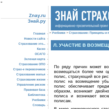
"
Znay.ru
Знай.ру
>
Учебники
>
Страхование: Принципы и п
Главная
-
Новости сайта
-
Страхование это...
-
Л. УЧАСТИЕ В ВОЗМЕ
Каско
-
ОСАГО
-
Зеленая карта
-
Страхование ОПО
-
По ряду причин может воз
Страх-е перевозчиков
-
возмещаться более чем о
Страхование жилья
-
полис, страхующий все рис
Страхование жизни
-
полис на возмещение убы
Управление риском
-
полис обеспечивает пред
Правовая база
-
образом, возникает двойн
Библиотека
-
полиса и возникают вес
Учебники
-
полисам.
Словарь
-
В мире коммерческого стр