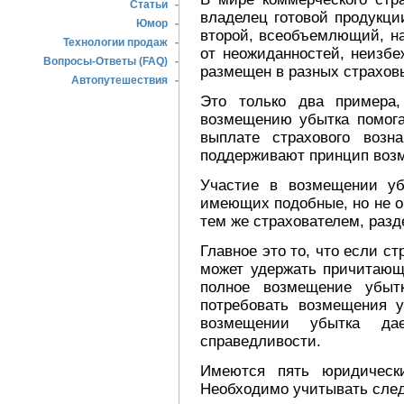
Статьи
-
владелец готовой продукци
Юмор
-
второй, всеобъемлющий, на
Технологии продаж
-
от неожиданностей, неизб
Вопросы-Ответы (FAQ)
-
размещен в разных страхов
Автопутешествия
-
Это только два примера,
возмещению убытка помогае
выплате страхового возн
поддерживают принцип воз
Участие в возмещении уб
имеющих подобные, но не о
тем же страхователем, раз
Главное это то, что если с
может удержать причитающ
полное возмещение убыт
потребовать возмещения у
возмещении убытка да
справедливости.
Имеются пять юридическ
Необходимо учитывать сле