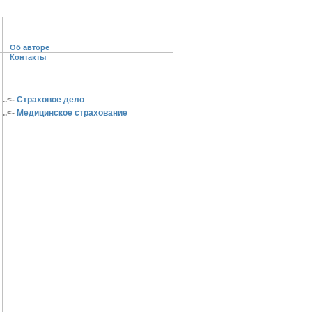
Об авторе
Контакты
..<-
Страховое дело
..<-
Медицинское страхование