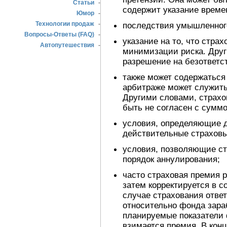
Статьи
-
содержит указание времен
Юмор
-
Технологии продаж
-
последствия умышленного
Вопросы-Ответы (FAQ)
-
указание на то, что стра
Автопутешествия
-
минимизации риска. Друг
разрешение на безответс
также может содержаться
арбитраже может служит
Другими словами, страхо
быть не согласен с суммо
условия, определяющие д
действительные страховы
условия, позволяющие с
порядок аннулирования;
часто страховая премия р
затем корректируется в 
случае страхования отве
относительно фонда зара
планируемые показатели 
взимается премия. В конц