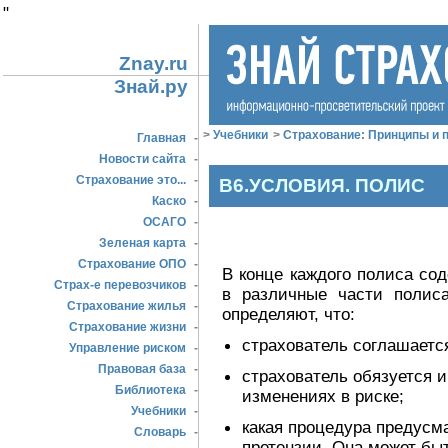
"
Znay.ru
Знай.ру
>
Учебники
>
Страхование: Принципы и п
Главная
-
Новости сайта
-
Страхование это...
-
В6.УСЛОВИЯ. ПОЛИС
Каско
-
ОСАГО
-
Зеленая карта
-
Страхование ОПО
-
В конце каждого полиса со
Страх-е перевозчиков
-
в различные части полис
Страхование жилья
-
определяют, что:
Страхование жизни
-
страхователь соглашаетс
Управление риском
-
Правовая база
-
страхователь обязуется 
Библиотека
-
изменениях в риске;
Учебники
-
какая процедура предусм
Словарь
-
претензии. Она может быт