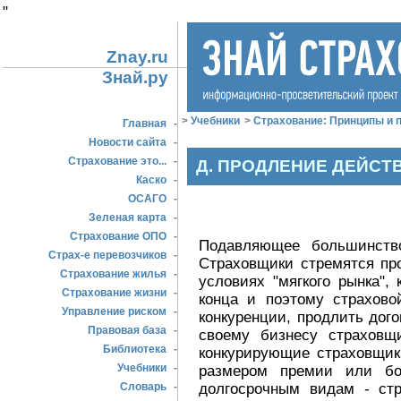
"
Znay.ru
Знай.ру
>
Учебники
>
Страхование: Принципы и п
Главная
-
Новости сайта
-
Страхование это...
-
Д. ПРОДЛЕНИЕ ДЕЙСТ
Каско
-
ОСАГО
-
Зеленая карта
-
Страхование ОПО
-
Подавляющее большинство
Страх-е перевозчиков
-
Страховщики стремятся пр
Страхование жилья
-
условиях "мягкого рынка",
Страхование жизни
-
конца и поэтому страхово
Управление риском
-
конкуренции, продлить дог
Правовая база
-
своему бизнесу страховщи
Библиотека
-
конкурирующие страховщик
Учебники
-
размером премии или бо
долгосрочным видам - ст
Словарь
-