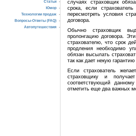
случаях страховщик обяз
Статьи
-
срока, если страховател
Юмор
-
пересмотреть условия стр
Технологии продаж
-
договора.
Вопросы-Ответы (FAQ)
-
Автопутешествия
-
Обычно страховщик выд
пролонгацию договора. Эт
страхователю, что срок де
продления необходимо уп
обязан высылать страховат
так как дает некую гаранти
Если страхователь желае
страховщику и получае
соответствующий данному
отметить еще два важных м