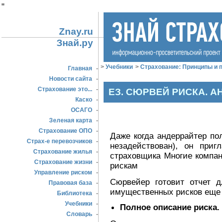
"
Znay.ru
Знай.ру
>
Учебники
>
Страхование: Принципы и п
Главная
-
Новости сайта
-
Страхование это...
-
ЕЗ. СЮРВЕЙ РИСКА. 
Каско
-
ОСАГО
-
Зеленая карта
-
Страхование ОПО
-
Даже когда андеррайтер пол
Страх-е перевозчиков
-
незадействован), он при
Страхование жилья
-
страховщика Многие компа
Страхование жизни
-
рискам
Управление риском
-
Сюрвейер готовит отчет д
Правовая база
-
имущественных рисков еще и
Библиотека
-
Учебники
-
Полное описание риска.
Словарь
-