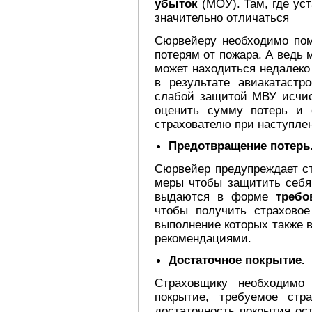
убыток
(МОУ). Там, где у
значительно отличаться
Сюрвейеру необходимо пом
потерям от пожара. А ведь 
может находиться недалеко
в результате авиакатастр
слабой защитой МВУ исчис
оценить сумму потерь и 
страхователю при наступлен
Предотвращение потерь
Сюрвейер предупреждает ст
меры чтобы защитить себя 
выдаются в форме
требов
чтобы получить страховое
выполнение которых также 
рекомендациями.
Достаточное покрытие.
Страховщику необходимо
покрытие, требуемое стр
достаточность покрытия ос