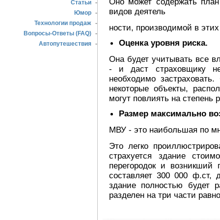
Оно может содержать план
Статьи
-
видов деятель
Юмор
-
Технологии продаж
-
ности, производимой в этих
Вопросы-Ответы (FAQ)
-
Оценка уровня риска.
Автопутешествия
-
Она будет учитывать все 
- и даст страховщику н
необходимо застраховать.
некоторые объекты, распо
могут повлиять на степень р
Размер максимально во
МВУ - это наибольшая по м
Это легко проиллюстриров
страхуется здание стоим
перегородок и возникший 
составляет 300 000 ф.ст,
здание полностью будет р
разделен на три части равн