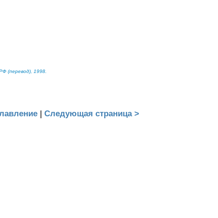
Ф (перевод), 1998.
лавление
|
Следующая страница >