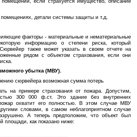
 помещений, если страхуется имущество, описание
 помещениях, детали системы защиты и т.д.
влияющие факторы - материальные и нематериальные
екоторую информацию о степени риска, который
 Сюрвейер также может указать в своем отчете на
ложенные рядом с объектом страхования, если они
иска.
зможного убытка (МВУ).
нению сюрвейера возможная сумма потерь
ать на примере страхования от пожара. Допустим,
остью 300 000 ф.ст. Это здание без внутренних
пожар охватит его полностью. В этом случае МВУ
 другими словами, в самом неблагоприятном случае
азрушено. А теперь предположим, что объект был
ой площади, как показано ниже: