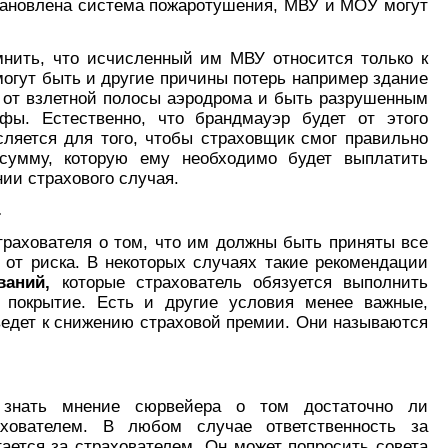
становлена система пожаротушения, МВУ и МОУ могут
нить, что исчисленный им МВУ относится только к
могут быть и другие причины потерь например здание
 от взлетной полосы аэродрома и быть разрушенным
офы. Естественно, что брандмауэр будет от этого
ляется для того, чтобы страховщик смог правильно
сумму, которую ему необходимо будет выплатить
ии страхового случая.
.
рахователя о том, что им должны быть приняты все
от риска. В некоторых случаях такие рекомендации
аний,
которые страхователь обязуется выполнить
 покрытие. Есть и другие условия менее важные,
ведет к снижению страховой премии. Они называются
 знать мнение сюрвейера о том достаточно ли
ахователем. В любом случае ответственность за
тается за страхователем. Он может попросить совета