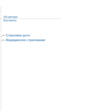
Об авторе
Контакты
..<-
Страховое дело
..<-
Медицинское страхование