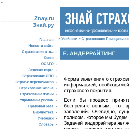
"
Znay.ru
Знай.ру
>
Учебники
>
Страхование: Принципы и п
Главная
-
Новости сайта
-
Страхование это...
-
Е. АНДЕРРАЙТИНГ
Каско
-
ОСАГО
-
Зеленая карта
-
Страхование ОПО
-
Форма заявления о страхов
Страх-е перевозчиков
-
информацией, необходимой
Страхование жилья
-
страхового покрытия.
Страхование жизни
-
Если бы процесс принят
Управление риском
-
беспрепятственным, то 
Правовая база
-
заявлений. Очевидно, сущ
Библиотека
-
полисом, которое мы будем
Учебники
-
Задачей андеррайтера явля
Словарь
-
решить, следует или нет с