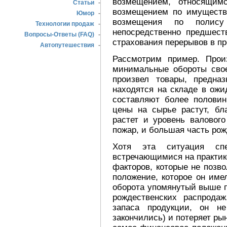
возмещением, относящим
Статьи
-
возмещением по имуществе
Юмор
-
возмещения по полису
Технологии продаж
-
непосредственно предшес
Вопросы-Ответы (FAQ)
-
страхования перерывов в пр
Автопутешествия
-
Рассмотрим пример. Прои
минимальные обороты свое
произвел товары, предна
находятся на складе в ожи
составляют более половин
цены на сырье растут, бл
растет и уровень валовог
пожар, и большая часть рож
Хотя эта ситуация сп
встречающимися на практике
факторов, которые не позв
положение, которое он име
оборота упомянутый выше п
рождественских распрода
запаса продукции, он не
закончились) и потеряет ры