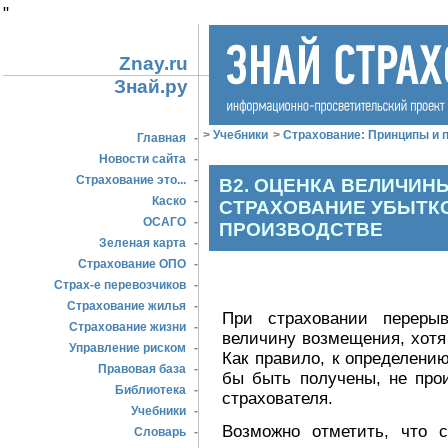
"
Znay.ru
Знай.ру
>
Учебники
>
Страхование: Принципы и п
Главная
-
Новости сайта
-
Страхование это...
-
В2. ОЦЕНКА ВЕЛИЧИН
Каско
-
СТРАХОВАНИЕ УБЫТК
ОСАГО
-
ПРОИЗВОДСТВЕ
Зеленая карта
-
Страхование ОПО
-
Страх-е перевозчиков
-
Страхование жилья
-
При страховании перерыв
Страхование жизни
-
величину возмещения, хотя 
Управление риском
-
Как правило, к определени
Правовая база
-
бы быть получены, не про
Библиотека
-
страхователя.
Учебники
-
Возможно отметить, что 
Словарь
-