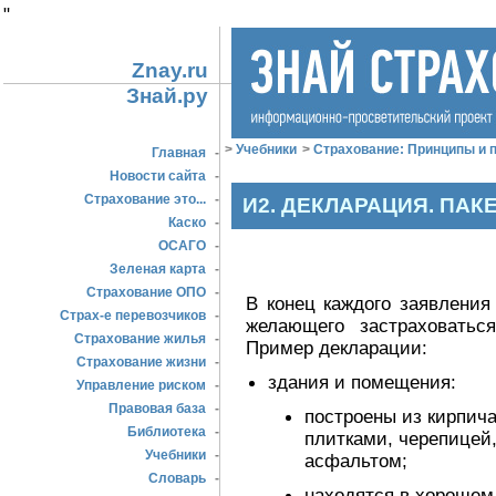
"
Znay.ru
Знай.ру
>
Учебники
>
Страхование: Принципы и п
Главная
-
Новости сайта
-
Страхование это...
-
И2. ДЕКЛАРАЦИЯ. ПА
Каско
-
ОСАГО
-
Зеленая карта
-
Страхование ОПО
-
В конец каждого заявления
Страх-е перевозчиков
-
желающего застраховатьс
Страхование жилья
-
Пример декларации:
Страхование жизни
-
здания и помещения:
Управление риском
-
Правовая база
-
построены из кирпич
Библиотека
-
плитками, черепицей
Учебники
-
асфальтом;
Словарь
-
находятся в хорошем