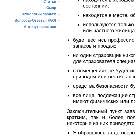
Статьи
-
состоянии;
Юмор
-
Технологии продаж
-
находятся в месте, о
Вопросы-Ответы (FAQ)
-
используются только 
Автопутешествия
-
или частного жилища
будет вестись профессио
запасов и продаж;
ни один страховщик нико
для страхователя специа
в помещениях не будет и
приводом или вестись пр
средства безопасности б
все лица, подлежащие ст
имеют физических или пс
Заключительный пункт заяв
кратким, так и более по
некоторые из них приводятс
Я обращаюсь за договоро