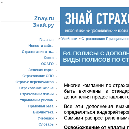
"
Znay.ru
Знай.ру
>
Учебники
>
Страхование: Принципы и п
Главная
-
Новости сайта
-
Страхование это...
-
В4. ПОЛИСЫ С ДОПОЛ
Каско
-
ВИДЫ ПОЛИСОВ ПО С
ОСАГО
-
Зеленая карта
-
Страхование ОПО
-
Страх-е перевозчиков
-
Многие компании по страхо
Страхование жилья
-
быть включены в станда
Страхование жизни
-
дополнения предоставляютс
Управление риском
-
Все эти дополнения вызы
Правовая база
-
определяться андеррайтером
Библиотека
-
Самыми распространенными
Учебники
-
Словарь
-
Освобождение от уплаты 