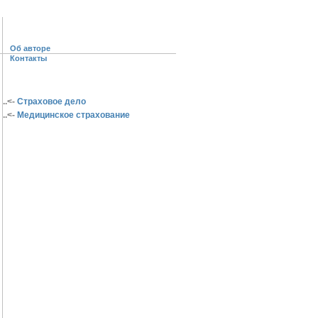
Об авторе
Контакты
..<-
Страховое дело
..<-
Медицинское страхование