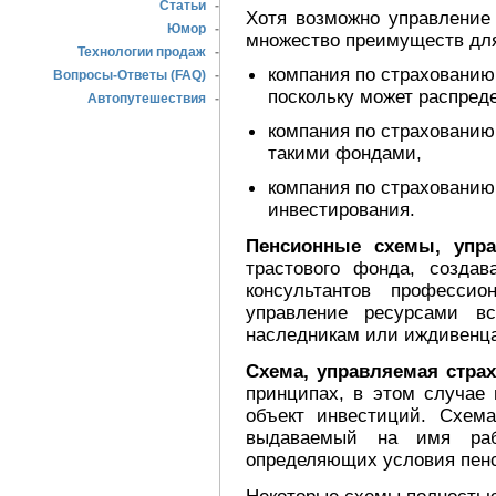
Статьи
-
Хотя возможно управление
Юмор
-
множество преимуществ для
Технологии продаж
-
компания по страхованию
Вопросы-Ответы (FAQ)
-
поскольку может распреде
Автопутешествия
-
компания по страхованию
такими фондами,
компания по страховани
инвестирования.
Пенсионные схемы, упр
трастового фонда, создав
консультантов профессио
управление ресурсами 
наследникам или иждивенц
Схема, управляемая стра
принципах, в этом случае
объект инвестиций. Схем
выдаваемый на имя раб
определяющих условия пенс