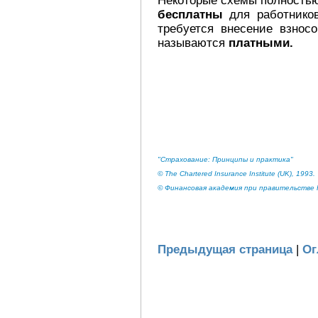
Некоторые схемы полностью
бесплатны
для работников
требуется внесение взнос
называются
платными.
"Страхование: Принципы и практика"
© The Chartered Insurance Institute (UK), 1993.
© Финансовая академия при правительстве Р
Предыдущая страница
|
Ог