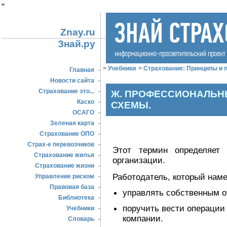
"
Znay.ru
Знай.ру
>
Учебники
>
Страхование: Принципы и п
Главная
-
Новости сайта
-
Страхование это...
-
Ж. ПРОФЕССИОНАЛЬ
Каско
-
СХЕМЫ.
ОСАГО
-
Зеленая карта
-
Страхование ОПО
-
Страх-е перевозчиков
-
Этот термин определяет 
Страхование жилья
-
организации.
Страхование жизни
-
Работодатель, который нам
Управление риском
-
Правовая база
-
управлять собственным 
Библиотека
-
поручить вести операции
Учебники
-
компании.
Словарь
-