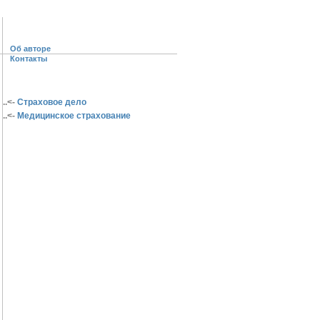
Об авторе
Контакты
..<-
Страховое дело
..<-
Медицинское страхование