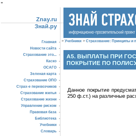
"
Znay.ru
Знай.ру
>
Учебники
>
Страхование: Принципы и п
Главная
-
Новости сайта
-
Страхование это...
-
А5. ВЫПЛАТЫ ПРИ ГО
Каско
-
ПОКРЫТИЕ ПО ПОЛИСУ
ОСАГО
-
Зеленая карта
-
Страхование ОПО
-
Страх-е перевозчиков
-
Данное покрытие предусмат
Страхование жилья
-
250 ф.ст.) на различные ра
Страхование жизни
-
Управление риском
-
Правовая база
-
Библиотека
-
Учебники
-
Словарь
-