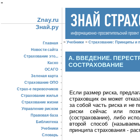
"
Znay.ru
Знай.ру
>
Учебники
>
Страхование: Принципы и п
Главная
-
Новости сайта
-
Страхование это...
-
А. ВВЕДЕНИЕ. ПЕРЕС
Каско
-
СОСТРАХОВАНИЕ
ОСАГО
-
Зеленая карта
-
Страхование ОПО
-
Страх-е перевозчиков
-
Если размер риска, предла
Страхование жилья
-
страховщик он может отказа
Страхование жизни
-
за собой часть риска и не 
Управление риском
-
риски сейчас или позж
Правовая база
-
(сострахование), либо исп
Библиотека
-
второй способ (называем
Учебники
-
принципа страхования - рас
Словарь
-