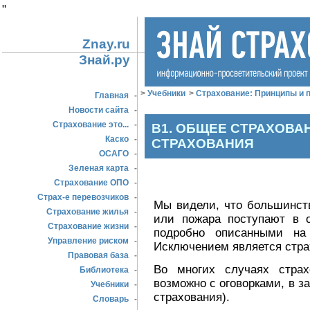
"
Znay.ru
Знай.ру
>
Учебники
>
Страхование: Принципы и п
Главная
-
Новости сайта
-
Страхование это...
-
В1. ОБЩЕЕ СТРАХОВА
Каско
-
СТРАХОВАНИЯ
ОСАГО
-
Зеленая карта
-
Страхование ОПО
-
Страх-е перевозчиков
-
Мы видели, что большинств
Страхование жилья
-
или пожара поступают в о
Страхование жизни
-
подробно описанными на 
Управление риском
-
Исключением является стра
Правовая база
-
Во многих случаях страх
Библиотека
-
возможно с оговорками, в з
Учебники
-
страхования).
Словарь
-