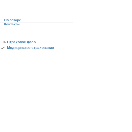
Об авторе
Контакты
..<-
Страховое дело
..<-
Медицинское страхование