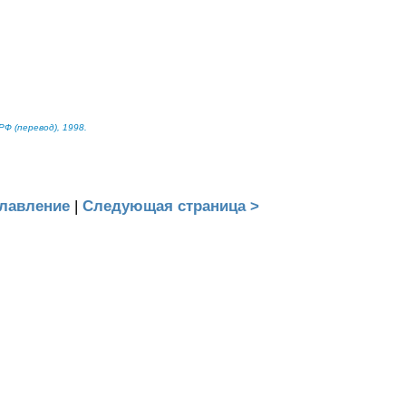
Ф (перевод), 1998.
лавление
|
Следующая страница >