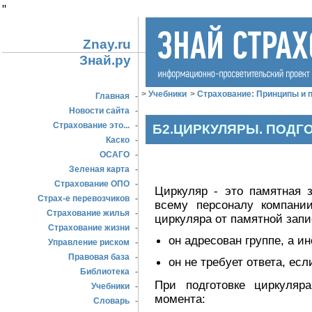
"
Znay.ru
Знай.ру
>
Учебники
>
Страхование: Принципы и п
Главная
-
Новости сайта
-
Страхование это...
-
Б2.ЦИРКУЛЯРЫ. ПОДГ
Каско
-
ОСАГО
-
Зеленая карта
-
Страхование ОПО
-
Циркуляр - это памятная 
Страх-е перевозчиков
-
всему персоналу компани
Страхование жилья
-
циркуляра от памятной запи
Страхование жизни
-
он адресован группе, а и
Управление риском
-
Правовая база
-
он не требует ответа, есл
Библиотека
-
При подготовке циркуляр
Учебники
-
момента:
Словарь
-