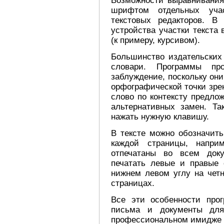
Возможности выравнивания
шрифтом отдельных уча
текстовых редакторов. В
устройства участки текст
(к примеру, курсивом).
Большинство издательских
словари. Программы пр
заблуждение, поскольку он
орфографической точки зрен
слово по контексту предло
альтернативных замен. Та
нажать нужную клавишу.
В тексте можно обозначить
каждой страницы, напри
отпечатаны во всем доку
печатать левые и правые 
нижнем левом углу на чет
страницах.
Все эти особенности про
письма и документы для
профессиональном имидже