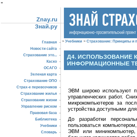
"
Znay.ru
Знай.ру
>
Учебники
>
Страхование: Принципы и п
Главная
-
Новости сайта
-
Страхование это...
-
Д4. ИСПОЛЬЗОВАНИЕ
Каско
-
ИНФОРМАЦИОННЫЕ Т
ОСАГО
-
Зеленая карта
-
Страхование ОПО
-
Страх-е перевозчиков
-
ЭВМ широко используют п
Страхование жилья
-
управленческих работ. Сни
Страхование жизни
-
микрокомпьютеров за посл
Управление риском
-
устройства доступными дл
Правовая база
-
До разработки персонал
Библиотека
-
пользоваться компьютером
Учебники
-
ЭВМ или миникомпьютер, 
Словарь
-