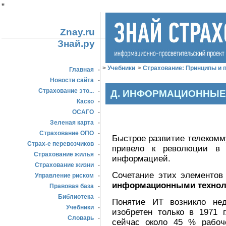
"
Znay.ru
Знай.ру
>
Учебники
>
Страхование: Принципы и п
Главная
-
Новости сайта
-
Страхование это...
-
Д. ИНФОРМАЦИОННЫЕ
Каско
-
ОСАГО
-
Зеленая карта
-
Страхование ОПО
-
Быстрое развитие телекомм
Страх-е перевозчиков
-
привело к революции в 
Страхование жилья
-
информацией.
Страхование жизни
-
Сочетание этих элементов
Управление риском
-
информационными технол
Правовая база
-
Библиотека
-
Понятие ИТ возникло нед
Учебники
-
изобретен только в 1971 
Словарь
-
сейчас около 45 % рабоч