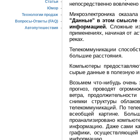
Статьи
-
непосредственно вовлечено
Юмор
-
Микроэлектроника оказал
Технологии продаж
-
"Данные" в этом смысле -
Вопросы-Ответы (FAQ)
-
информацией.
Сложные из
Автопутешествия
-
применениях, начиная от ас
реках.
Телекоммуникации способс
большие расстояния.
Компьютеры предоставляю
сырые данные в полезную 
Возьмем что-нибудь очень 
прогноз, проводят огромн
ветра, продолжительности
снимки структуры облако
телекоммуникаций. По теле
всеобщей картине. Боль
проанализировано компьюте
информацию. Даже сами ка
графики, осуществляющей 
информацию.