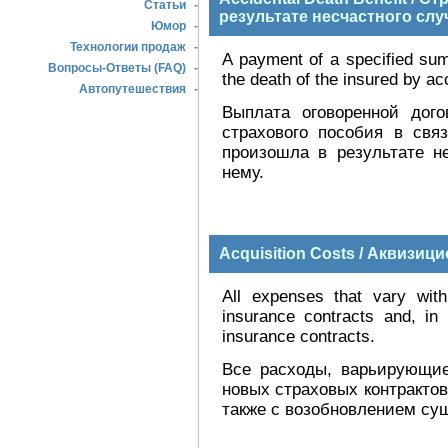
Статьи
-
результате несчастного слу
Юмор
-
Технологии продаж
-
A payment of a specified sum, 
Вопросы-Ответы (FAQ)
-
the death of the insured by ac
Автопутешествия
-
Выплата оговоренной дог
страхового пособия в свя
произошла в результате н
нему.
Acquisition Costs / Аквизи
All expenses that vary with
insurance contracts and, in 
insurance contracts.
Все расходы, варьирующие
новых страховых контрактов
также с возобновлением су