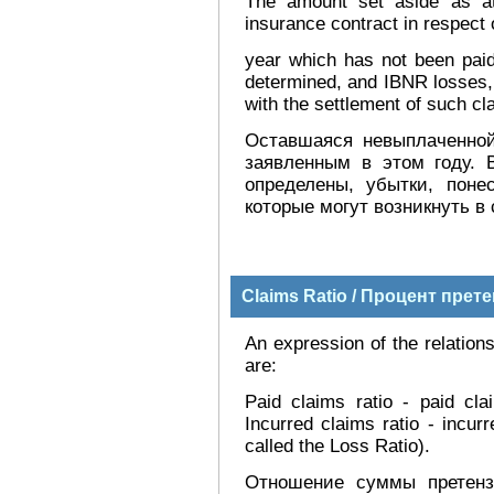
The amount set aside as at
insurance contract in respect 
year which has not been paid
determined, and IBNR losses, 
with the settlement of such cl
Оставшаяся невыплаченной
заявленным в этом году.
определены, убытки, поне
которые могут возникнуть в
Claims Ratio / Процент прет
An expression of the relatio
are:
Paid claims ratio - paid cl
Incurred claims ratio - incu
called the Loss Ratio).
Отношение суммы претенз