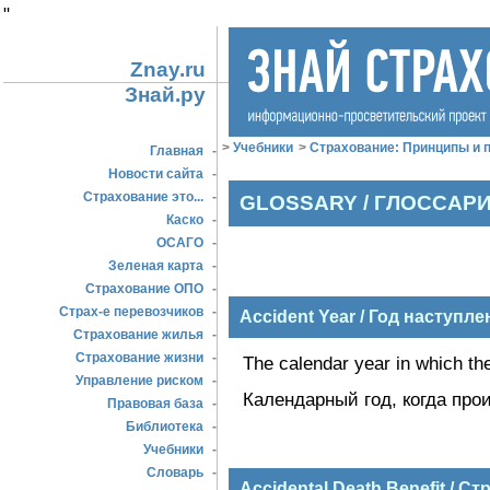
"
Znay.ru
Знай.ру
>
Учебники
>
Страхование: Принципы и п
Главная
-
Новости сайта
-
Страхование это...
-
GLOSSARY / ГЛОССАР
Каско
-
ОСАГО
-
Зеленая карта
-
Страхование ОПО
-
Страх-е перевозчиков
-
Accident Year / Год наступл
Страхование жилья
-
Страхование жизни
-
The calendar year in which the
Управление риском
-
Календарный год, когда пр
Правовая база
-
Библиотека
-
Учебники
-
Словарь
-
Accidental Death Benefit / 