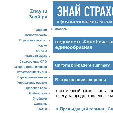
Znay.ru
Знай.ру
>
Словарь
Главная
-
Новости сайта
-
Страхование это...
-
ведомость &quot;счет-
Каско
-
единообразная
ОСАГО
-
Зеленая карта
-
Страхование ОПО
-
uniform bill-patient summary
Страх-е перевозчиков
-
Страхование жилья
-
Страхование жизни
-
В страховании здоровья:
Управление риском
-
Правовая база
-
письменный отчет поставщ
Библиотека
-
счету за предоставленные м
Учебники
-
Словарь
-
< Предыдущий термин
|
Сл
Статьи
-