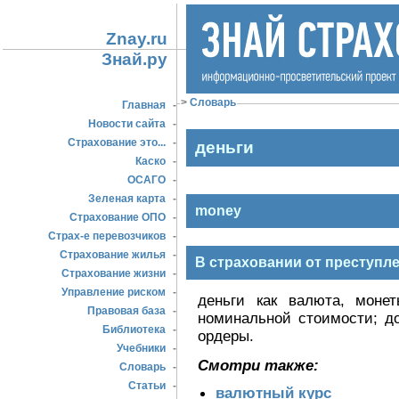
Znay.ru
Знай.ру
>
Словарь
Главная
-
Новости сайта
-
Страхование это...
-
деньги
Каско
-
ОСАГО
-
Зеленая карта
-
money
Страхование ОПО
-
Страх-е перевозчиков
-
Страхование жилья
-
В страховании от преступл
Страхование жизни
-
Управление риском
-
деньги как валюта, моне
Правовая база
-
номинальной стоимости; д
Библиотека
-
ордеры.
Учебники
-
Смотри также:
Словарь
-
Статьи
-
валютный курс