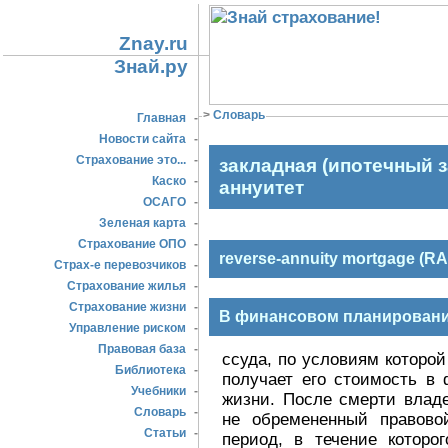
Znay.ru
Знай.ру
>
Словарь
Главная
-
Новости сайта
-
Страхование это...
-
закладная (ипотечный 
Каско
-
аннуитет
ОСАГО
-
Зеленая карта
-
Страхование ОПО
-
reverse-annuity mortgage (R
Страх-е перевозчиков
-
Страхование жилья
-
Страхование жизни
-
В финансовом планировани
Управление риском
-
Правовая база
-
ссуда, по условиям которо
Библиотека
-
получает его стоимость в
Учебники
-
жизни. После смерти владе
Словарь
-
не обремененный правово
Статьи
-
период, в течение которо