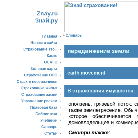
Znay.ru
Знай.ру
>
Словарь
Главная
-
Новости сайта
-
Страхование это...
-
передвижение земли
Каско
-
ОСАГО
-
Зеленая карта
-
earth movement
Страхование ОПО
-
Страх-е перевозчиков
-
Страхование жилья
-
В страховании имущества:
Страхование жизни
-
Управление риском
-
оползень, грязевой поток,
Правовая база
-
также землетрясение. Обыч
Библиотека
-
которое обеспечивается
Учебники
-
домовладельцев и коммерче
Словарь
-
Смотри также:
Статьи
-