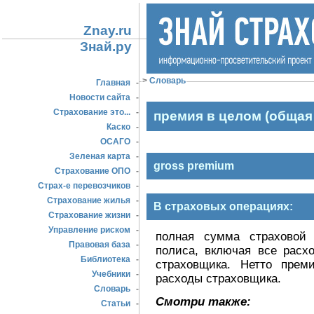
Znay.ru
Знай.ру
>
Словарь
Главная
-
Новости сайта
-
Страхование это...
-
премия в целом (общая
Каско
-
ОСАГО
-
Зеленая карта
-
gross premium
Страхование ОПО
-
Страх-е перевозчиков
-
Страхование жилья
-
В страховых операциях:
Страхование жизни
-
Управление риском
-
полная сумма страховой 
Правовая база
-
полиса, включая все расх
Библиотека
-
страховщика. Нетто прем
Учебники
-
расходы страховщика.
Словарь
-
Смотри также:
Статьи
-