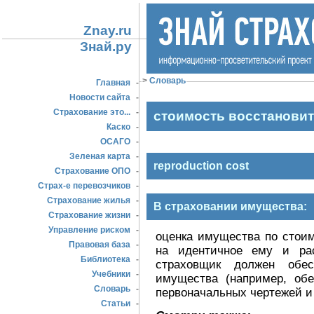
Znay.ru
Знай.ру
>
Словарь
Главная
-
Новости сайта
-
Страхование это...
-
стоимость восстанови
Каско
-
ОСАГО
-
Зеленая карта
-
reproduction cost
Страхование ОПО
-
Страх-е перевозчиков
-
Страхование жилья
-
В страховании имущества:
Страхование жизни
-
Управление риском
-
оценка имущества по стоим
Правовая база
-
на идентичное ему и ра
Библиотека
-
страховщик должен обес
Учебники
-
имущества (например, обе
Словарь
-
первоначальных чертежей и
Статьи
-