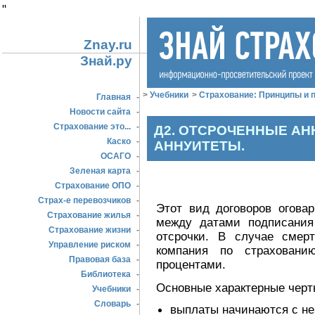
"
Znay.ru
Знай.ру
>
Учебники
>
Страхование: Принципы и п
Главная
-
Новости сайта
-
Страхование это...
-
Д2. ОТСРОЧЕННЫЕ АН
Каско
-
АННУИТЕТЫ.
ОСАГО
-
Зеленая карта
-
Страхование ОПО
-
Страх-е перевозчиков
-
Этот вид договоров оговар
Страхование жилья
-
между датами подписания
Страхование жизни
-
отсрочки. В случае смер
Управление риском
-
компания по страховани
Правовая база
-
процентами.
Библиотека
-
Основные характерные черт
Учебники
-
Словарь
-
выплаты начинаются с не