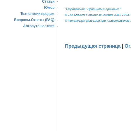
Статьи
-
Юмор
-
"Страхование: Принципы и практика"
Технологии продаж
-
© The Chartered Insurance Institute (UK), 1993.
Вопросы-Ответы (FAQ)
-
© Финансовая академия при правительстве Р
Автопутешествия
-
Предыдущая страница
|
Ог