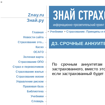
"
Znay.ru
Знай.ру
>
Учебники
>
Страхование: Принципы и п
Главная
-
Новости сайта
-
Страхование это...
-
ДЗ. СРОЧНЫЕ АННУИТ
Каско
-
ОСАГО
-
Зеленая карта
-
Страхование ОПО
-
По срочным аннуитетам
Страх-е перевозчиков
-
застрахованного, вместо это
Страхование жилья
-
если застрахованный будет
Страхование жизни
-
Управление риском
-
Правовая база
-
Библиотека
-
Учебники
-
Словарь
-