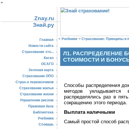
"
Znay.ru
Знай.ру
>
Учебники
>
Страхование: Принципы и п
Главная
-
Новости сайта
-
Страхование это...
-
Л1. РАСПРЕДЕЛЕНИЕ 
Каско
-
СТОИМОСТИ И БОНУС
ОСАГО
-
Зеленая карта
-
Страхование ОПО
-
Страх-е перевозчиков
-
Способы распределения до
Страхование жилья
-
методов укладывается
Страхование жизни
-
распределялись раз в пять
Управление риском
-
сокращению этого периода.
Правовая база
-
Выплата наличными
Библиотека
-
Учебники
-
Самый простой способ расп
Словарь
-