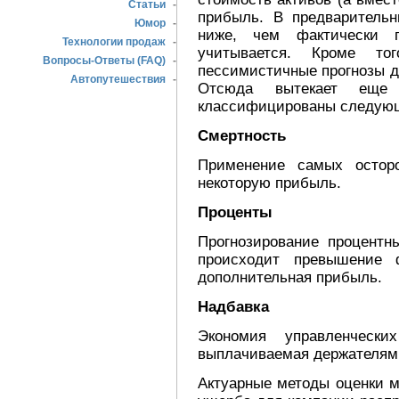
Статьи
-
прибыль. В предварительн
Юмор
-
ниже, чем фактически п
Технологии продаж
-
учитывается. Кроме т
Вопросы-Ответы (FAQ)
-
пессимистичные прогнозы ди
Автопутешествия
-
Отсюда вытекает еще 
классифицированы следую
Смертность
Применение самых осторо
некоторую прибыль.
Проценты
Прогнозирование процентн
происходит превышение ф
дополнительная прибыль.
Надбавка
Экономия управленческ
выплачиваемая держателям
Актуарные методы оценки м