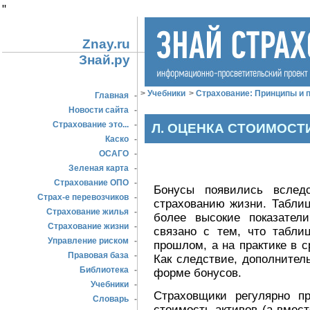
"
Znay.ru
Знай.ру
>
Учебники
>
Страхование: Принципы и п
Главная
-
Новости сайта
-
Страхование это...
-
Л. ОЦЕНКА СТОИМОСТ
Каско
-
ОСАГО
-
Зеленая карта
-
Страхование ОПО
-
Бонусы появились вследс
Страх-е перевозчиков
-
страхованию жизни. Таблиц
Страхование жилья
-
более высокие показател
Страхование жизни
-
связано с тем, что табли
Управление риском
-
прошлом, а на практике в 
Правовая база
-
Как следствие, дополнител
Библиотека
-
форме бонусов.
Учебники
-
Страховщики регулярно пр
Словарь
-
стоимость активов (а вмес