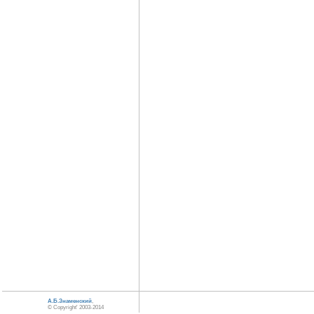
А.Б.Знаменский
,
© Copyright' 2003-2014