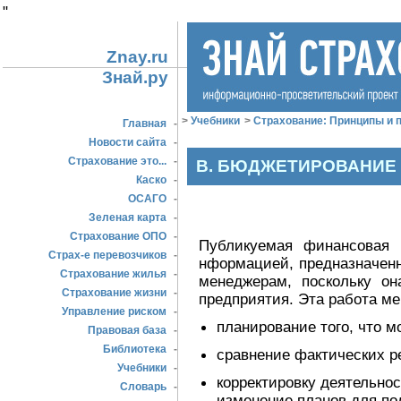
"
Znay.ru
Знай.ру
>
Учебники
>
Страхование: Принципы и п
Главная
-
Новости сайта
-
Страхование это...
-
В. БЮДЖЕТИРОВАНИЕ
Каско
-
ОСАГО
-
Зеленая карта
-
Страхование ОПО
-
Публикуемая финансовая 
Страх-е перевозчиков
-
нформацией, предназначенн
Страхование жилья
-
менеджерам, поскольку он
Страхование жизни
-
предприятия. Эта работа ме
Управление риском
-
планирование того, что м
Правовая база
-
Библиотека
-
сравнение фактических р
Учебники
-
корректировку деятельнос
Словарь
-
изменение планов для по