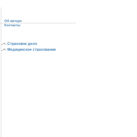
Об авторе
Контакты
..<-
Страховое дело
..<-
Медицинское страхование