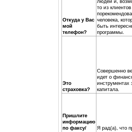
людей и, возмо
то из клиентов
порекомендовал
Откуда у Вас
человека, кото
мой
быть интерес
телефон?
программы.
Совершенно ве
идет о финанс
Это
инструментах
страховка?
капитала.
Пришлите
информацию
по факсу/
Я рад(а), что 