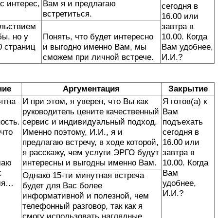
с интерес,
Вам я и предлагаю
сегодня в
встретиться.
16.00 или
ольствием
завтра в
бы, но у
Понять, что будет интересно
10.00. Когда
0 страниц
и выгодно именно Вам, мы
Вам удобнее,
сможем при личной встрече.
И.И.?
ние
Аргументация
Закрытие
ятна
И при этом, я уверен, что Вы как
Я готов(а) к
руководитель цените качественный
Вам
ость.
сервис и индивидуальный подход.
подъехать
 что
Именно поэтому, И.И., я и
сегодня в
предлагаю встречу, в ходе которой,
16.00 или
я расскажу, чем услуги ЭРГО будут
завтра в
маю
интересны и выгодны именно Вам.
10.00. Когда
с
Вам
Однако 15-ти минутная встреча
мя…
удобнее,
будет для Вас более
И.И.?
информативной и полезной, чем
телефонный разговор, так как я
смогу использовать наглядные