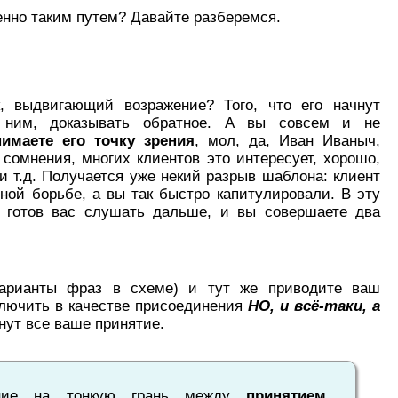
енно таким путем? Давайте разберемся.
, выдвигающий возражение? Того, что его начнут
с ним, доказывать обратное. А вы совсем и не
нимаете его точку зрения
, мол, да, Иван Иваныч,
омнения, многих клиентов это интересует, хорошо,
и т.д. Получается уже некий разрыв шаблона: клиент
тной борьбе, а вы так быстро капитулировали. В эту
и готов вас слушать дальше, и вы совершаете два
арианты фраз в схеме) и тут же приводите ваш
ключить в качестве присоединения
НО, и всё-таки, а
кнут все ваше принятие.
ание на тонкую грань между
принятием