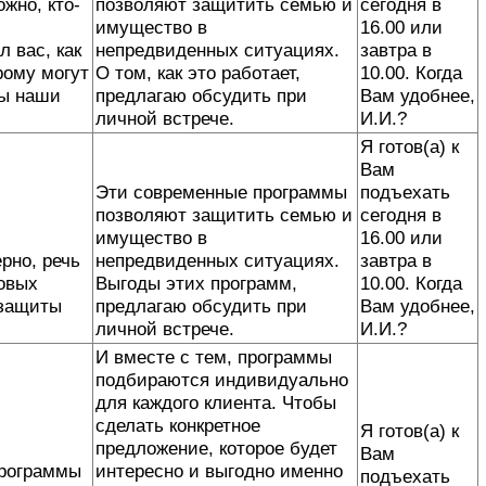
жно, кто-
позволяют защитить семью и
сегодня в
имущество в
16.00 или
 вас, как
непредвиденных ситуациях.
завтра в
рому могут
О том, как это работает,
10.00. Когда
ны наши
предлагаю обсудить при
Вам удобнее,
личной встрече.
И.И.?
Я готов(а) к
Вам
Эти современные программы
подъехать
позволяют защитить семью и
сегодня в
имущество в
16.00 или
рно, речь
непредвиденных ситуациях.
завтра в
овых
Выгоды этих программ,
10.00. Когда
 защиты
предлагаю обсудить при
Вам удобнее,
личной встрече.
И.И.?
И вместе с тем, программы
подбираются индивидуально
для каждого клиента. Чтобы
сделать конкретное
Я готов(а) к
предложение, которое будет
Вам
программы
интересно и выгодно именно
подъехать