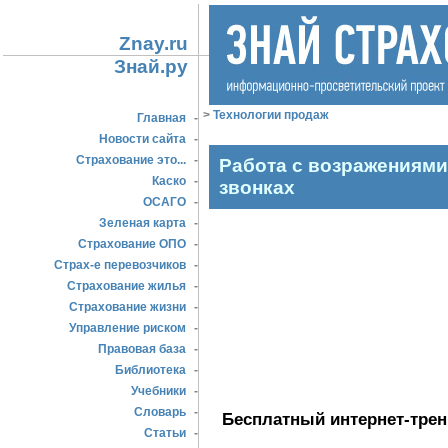
Znay.ru
Знай.ру
>
Технологии продаж
Главная
-
Новости сайта
-
Страхование это...
-
Работа с возражениям
Каско
-
звонках
ОСАГО
-
Зеленая карта
-
Страхование ОПО
-
Страх-е перевозчиков
-
Страхование жилья
-
Страхование жизни
-
Управление риском
-
Правовая база
-
Библиотека
-
Учебники
-
Словарь
-
Бесплатный интернет-трен
Статьи
-