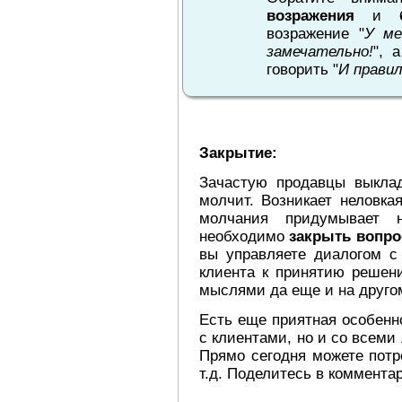
возражения
и
возражение "
У ме
замечательно!
", 
говорить "
И правил
Закрытие:
Зачастую продавцы выклад
молчит. Возникает неловка
молчания придумывает н
необходимо
закрыть вопр
вы управляете диалогом с
клиента к принятию решени
мыслями да еще и на другом
Есть еще приятная особенн
с клиентами, но и со всеми
Прямо сегодня можете потр
т.д. Поделитесь в комментар