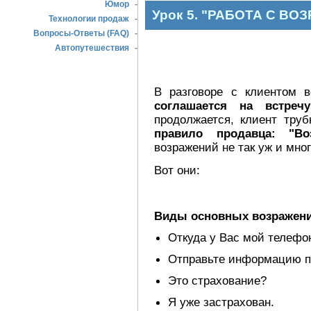
Юмор
-
Урок 5. "РАБОТА С 
Технологии продаж
-
Вопросы-Ответы (FAQ)
-
Автопутешествия
-
В разговоре с клиентом 
соглашается на встреч
продолжается, клиент тру
правило продавца: "Во
возражений не так уж и мног
Вот они:
Виды основных возражени
Откуда у Вас мой телефо
Отправьте информацию по
Это страхование?
Я уже застрахован.