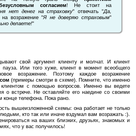
безусловным согласием
! Не стоит на
ня нет денег на страховку
" отвечать "
Да,
а на возражение "
Я не доверяю страховым
"
ьно делаете!
"
ывают свой аргумент клиенту и молчат. И клиент
я пауза. Или того хуже, клиент в момент всеобщего
овое возражение. Поэтому каждое возражение
осом
(примеры смотри в схеме). Помните, что именно
 клиентом с помощью вопросов. Именно вы ведете
я о встрече. Не оставляйте его наедине со своими
 конце телефона. Пока рано.
ость вышеизложенной схемы: она работает не только
 людьми, кто так или иначе вздумал вам возражать :).
енироваться на ваших близких, друзьях, знакомых и
иях, что у вас получилось!