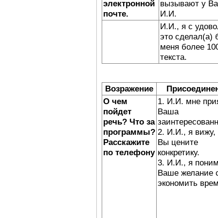
электронной
вызывают у Ва
почте.
И.И.
И.И., я с удов
это сделал(а) 
меня более 10
текста.
Возражение
Присоедине
О чем
1. И.И. мне при
пойдет
Ваша
речь? Что за
заинтересованн
программы?
2. И.И., я вижу,
Расскажите
Вы цените
по телефону
конкретику.
3. И.И., я пони
Ваше желание 
экономить вре