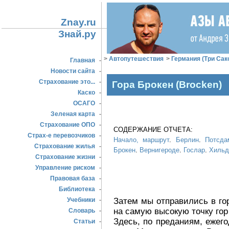
Znay.ru
Знай.ру
>
Автопутешествия
>
Германия (Три Сак
Главная
-
Новости сайта
-
Страхование это...
-
Гора Брокен (Brocken)
Каско
-
ОСАГО
-
Зеленая карта
-
Страхование ОПО
-
СОДЕРЖАНИЕ ОТЧЕТА:
Страх-е перевозчиков
-
Начало, маршрут
.
Берлин
.
Потсда
Страхование жилья
-
Брокен
.
Вернигероде
.
Гослар
.
Хильд
Страхование жизни
-
Управление риском
-
Правовая база
-
Библиотека
-
Затем мы отправились в го
Учебники
-
на самую высокую точку гор 
Словарь
-
Здесь, по преданиям, ежег
Статьи
-