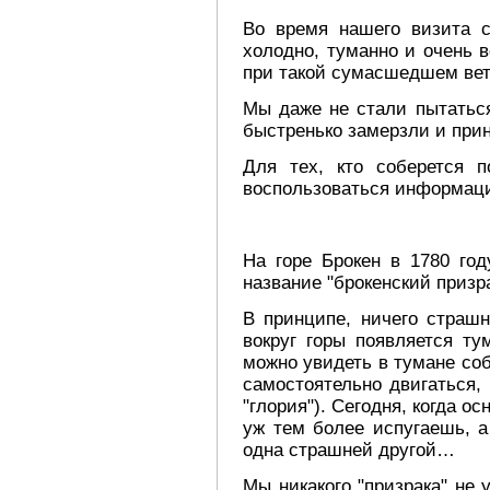
Во время нашего визита с
холодно, туманно и очень в
при такой сумасшедшем вет
Мы даже не стали пытаться
быстренько замерзли и при
Для тех, кто соберется п
воспользоваться информац
На горе Брокен в 1780 го
название "брокенский призра
В принципе, ничего страшн
вокруг горы появляется ту
можно увидеть в тумане со
самостоятельно двигаться, 
"глория"). Сегодня, когда о
уж тем более испугаешь, а
одна страшней другой…
Мы никакого "призрака" не 